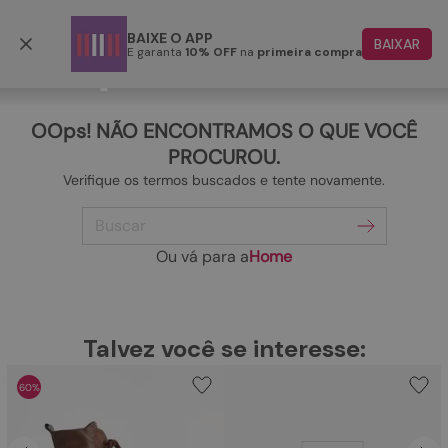
Frete grátis p/ todo o Brasil a partir de R$ 499,90
BAIXE O APP
BAIXAR
E garanta
10% OFF
na
primeira compra
TERMOS MAIS BUSCADOS
1
º
papete
OOps! NÃO ENCONTRAMOS O QUE VOCÊ
2
º
tenis
PROCUROU.
Verifique os termos buscados e tente novamente.
3
º
bota
Buscar
4
º
rasteira
5
º
sandalia
Ou vá para a
Home
6
º
tamanco
7
º
bolsa
TERMOS MAIS BUSCADOS
Talvez você se interesse:
1
º
papete
8
º
sapatilha
60%
2
º
tenis
9
º
couro
3
º
bota
10
º
scarpin