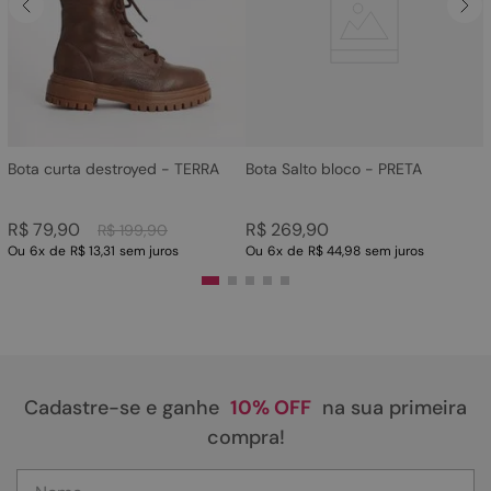
4
º
rasteira
5
º
sandalia
6
º
tamanco
7
º
bolsa
8
º
sapatilha
Bota curta destroyed - TERRA
Bota Salto bloco - PRETA
9
º
couro
R$
79
,
90
R$
269
,
90
R$
199
,
90
10
º
scarpin
Ou
6
x
de
R$ 13,31
sem juros
Ou
6
x
de
R$ 44,98
sem juros
Cadastre-se e ganhe
10% OFF
na sua primeira
compra!