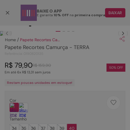
Parcele em até 6x
BAIXE O APP
BAIXAR
E garanta
10% OFF
na
primeira compra
TERMOS MAIS BUSCADOS
Clique
para dar zoom.
1
º
papete
Papete Recortes Camurça - TERRA
2
º
rasteira
Papete Recortes Camurça - TERRA
3
º
tenis
Referência
:
0190820135
4
º
bota
R$
79
,
90
R$
159
,
90
50
% OFF
Em até
6
x
R$
13
,
31
sem juros
5
º
sandalia
Restam poucas unidades em estoque!
6
º
tamanco
7
º
bolsa
Cor
8
º
sapatilha
9
º
couro
Tamanho
10
º
scarpin
34
35
36
37
38
39
40