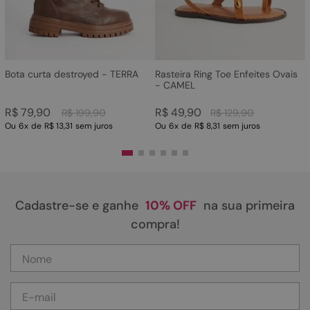
Bota curta destroyed - TERRA
Rasteira Ring Toe Enfeites Ovais
- CAMEL
R$
79
,
90
R$
49
,
90
R$
199
,
90
R$
129
,
90
Ou
6
x
de
R$ 13,31
sem juros
Ou
6
x
de
R$ 8,31
sem juros
Cadastre-se e ganhe
10% OFF
na sua primeira
compra!