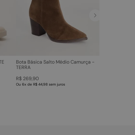
TE
Bota Básica Salto Médio Camurça -
TERRA
R$
269
,
90
Ou
6
x
de
R$ 44,98
sem juros