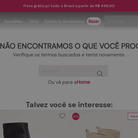
Frete grátis p/ todo o Brasil a partir de R$ 499,90
Buscar
Sandálias
Tênis
Bolsas & Acessórios
Bazar
TERMOS MAIS BUSCADOS
 NÃO ENCONTRAMOS O QUE VOCÊ PRO
1
º
papete
Verifique os termos buscados e tente novamente.
2
º
tenis
Buscar
3
º
bota
4
º
rasteira
Ou vá para a
Home
TERMOS MAIS BUSCADOS
5
º
sandalia
1
º
papete
6
º
tamanco
Talvez você se interesse:
2
º
tenis
7
º
bolsa
Baza
67%
3
º
bota
8
º
sapatilha
4
º
rasteira
9
º
couro