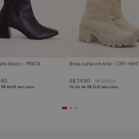
5
º
sandalia
10
º
scarpin
6
º
tamanco
7
º
bolsa
8
º
sapatilha
9
º
couro
10
º
scarpin
alto bloco - PRETA
Bota curta em knit - OFF-WHI
,
90
R$
79
,
90
R$
239
,
90
e
R$ 44,98
sem juros
Ou
6
x
de
R$ 13,31
sem juros