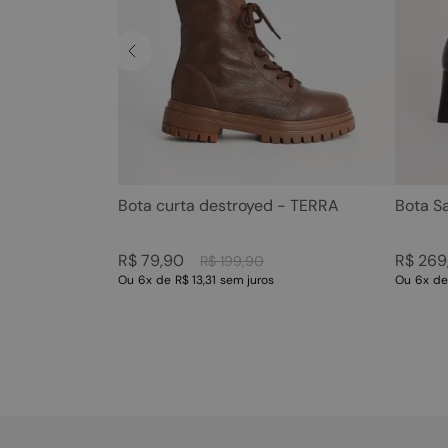
Bota curta destroyed - TERRA
Bota S
R$
79
,
90
R$
269
R$
199
,
90
Ou
6
x
de
R$ 13,31
sem juros
Ou
6
x
d