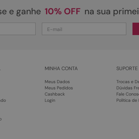
se e ganhe
10% OFF
na sua prime
L
MINHA CONTA
SUPORTE 
Meus Dados
Trocas e D
Meus Pedidos
Dúvidas Fr
Cashback
Fale Conos
ado
Login
Política de
o