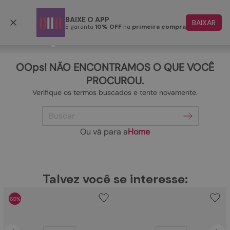
Frete grátis p/ todo o Brasil a partir de R$ 499,90
BAIXE O APP
BAIXAR
E garanta
10% OFF
na
primeira compra
TERMOS MAIS BUSCADOS
1
º
papete
OOps! NÃO ENCONTRAMOS O QUE VOCÊ
2
º
rasteira
PROCUROU.
Verifique os termos buscados e tente novamente.
3
º
tenis
Buscar
4
º
bota
5
º
sandalia
Ou vá para a
Home
6
º
tamanco
7
º
bolsa
TERMOS MAIS BUSCADOS
Talvez você se interesse:
1
º
papete
8
º
sapatilha
60%
2
º
rasteira
9
º
couro
3
º
tenis
10
º
scarpin