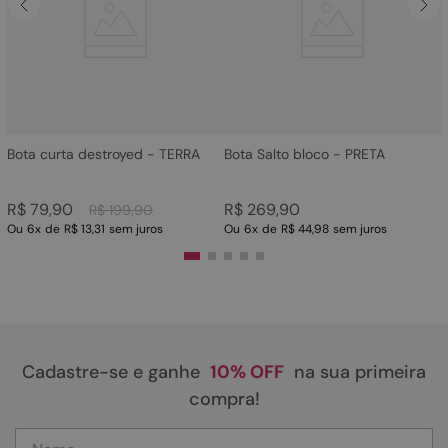
4
º
bota
5
º
sandalia
6
º
tamanco
7
º
bolsa
8
º
sapatilha
Bota curta destroyed - TERRA
Bota Salto bloco - PRETA
9
º
couro
R$
79
,
90
R$
269
,
90
R$
199
,
90
10
º
scarpin
Ou
6
x
de
R$ 13,31
sem juros
Ou
6
x
de
R$ 44,98
sem juros
Cadastre-se e ganhe
10% OFF
na sua primeira
compra!