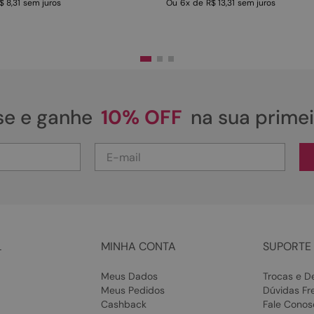
$ 8,31
sem juros
Ou
6
x
de
R$ 13,31
sem juros
se e ganhe
10% OFF
na sua prime
L
MINHA CONTA
SUPORTE 
Meus Dados
Trocas e D
Meus Pedidos
Dúvidas Fr
Cashback
Fale Conos