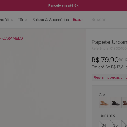
Parcele em até 6x
Buscar
ndálias
Tênis
Bolsas & Acessórios
Bazar
TERMOS MAIS BUSCADOS
s - CARAMELO
Papete Urban
1
º
papete
Referência
:
01900400
2
º
tenis
R$
79
,
90
R$
1
3
º
bota
Em até
6
x
R$
13
,
31
s
4
º
sandalia
Restam poucas uni
5
º
rasteira
6
º
tamanco
Cor
7
º
bolsa
8
º
sapatilha
Tamanho
9
º
óculos
34
35
3