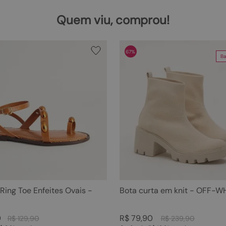
Quem viu, comprou!
67%
Ba
 Ring Toe Enfeites Ovais -
Bota curta em knit - OFF-W
0
R$
79
,
90
R$
129
,
90
R$
239
,
90