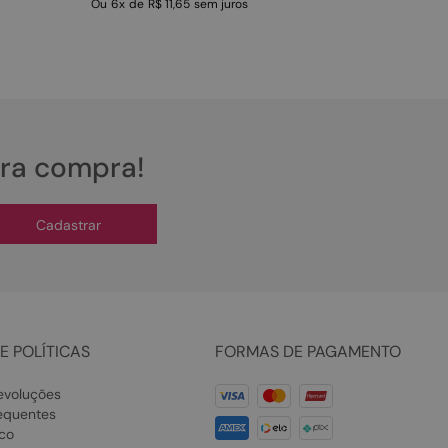
Ou
6
x
de
R$ 11,65
sem juros
ira compra!
Cadastrar
E POLÍTICAS
FORMAS DE PAGAMENTO
evoluções
equentes
co