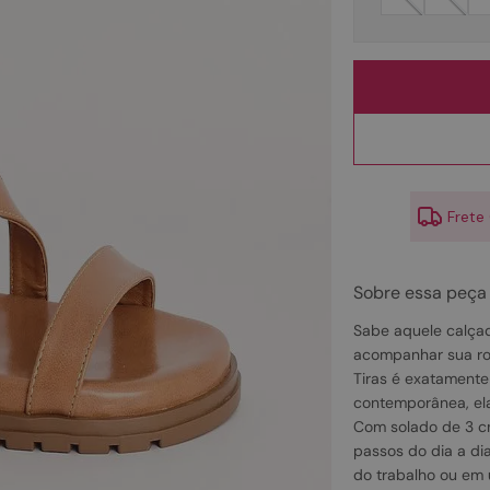
10
º
couro
Frete
Sobre essa peça
Sabe aquele calçad
acompanhar sua rot
Tiras é exatamente
contemporânea, ela
Com solado de 3 cm
passos do dia a di
do trabalho ou em 