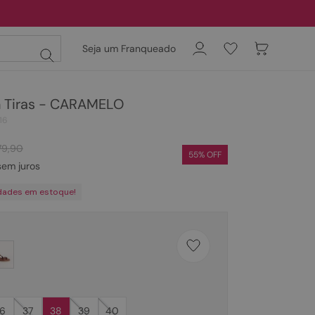
Seja um Franqueado
 Tiras - CARAMELO
16
79
,
90
55
% OFF
em juros
dades em estoque!
6
37
38
39
40