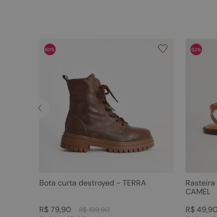
60%
62%
Bota curta destroyed - TERRA
Rasteira
CAMEL
R$
79
,
90
R$
49
,
9
R$
199
,
90