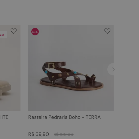
63%
zar
HITE
Rasteira Pedraria Boho - TERRA
R$
69
,
90
R$
189
,
90