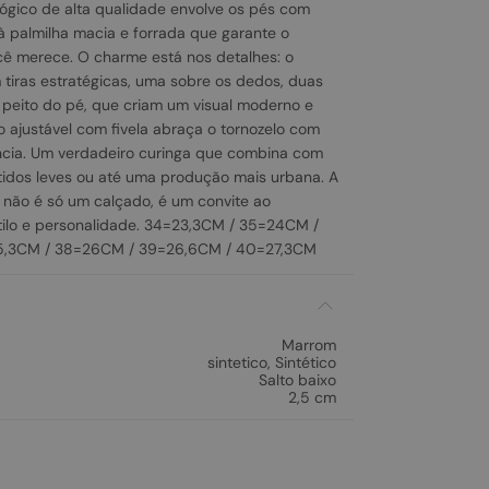
lógico de alta qualidade envolve os pés com
à palmilha macia e forrada que garante o
ê merece. O charme está nos detalhes: o
tiras estratégicas, uma sobre os dedos, duas
 peito do pé, que criam um visual moderno e
o ajustável com fivela abraça o tornozelo com
ncia. Um verdadeiro curinga que combina com
tidos leves ou até uma produção mais urbana. A
 não é só um calçado, é um convite ao
ilo e personalidade. 34=23,3CM / 35=24CM /
5,3CM / 38=26CM / 39=26,6CM / 40=27,3CM
Marrom
sintetico
,
Sintético
Salto baixo
2,5 cm