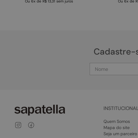
Ou
6
x
de
R$ 13,31
sem juros
Ou
6
x
de
R
Cadastre-
INSTITUCIONA
Quem Somos
Mapa do site
Seja um parceiro