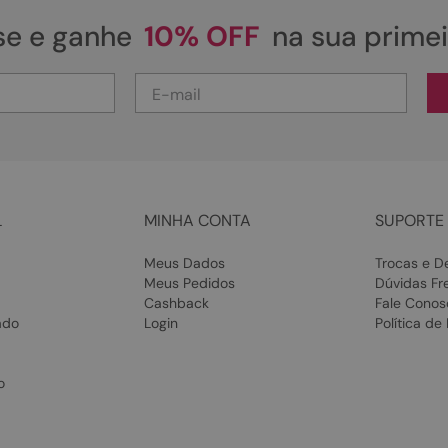
se e ganhe
10% OFF
na sua prime
L
MINHA CONTA
SUPORTE 
Meus Dados
Trocas e D
Meus Pedidos
Dúvidas Fr
Cashback
Fale Conos
ado
Login
Política de
o