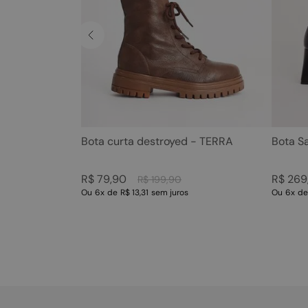
Bota curta destroyed - TERRA
Bota S
R$
79
,
90
R$
269
R$
199
,
90
Ou
6
x
de
R$ 13,31
sem juros
Ou
6
x
d