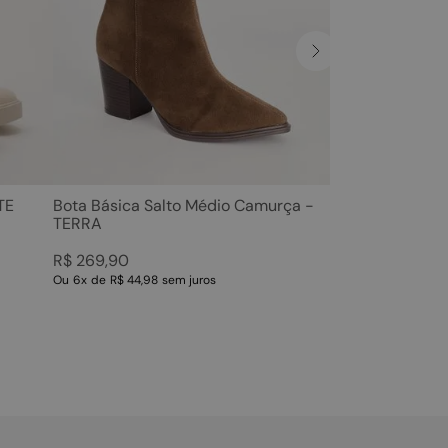
TE
Bota Básica Salto Médio Camurça -
TERRA
R$
269
,
90
Ou
6
x
de
R$ 44,98
sem juros