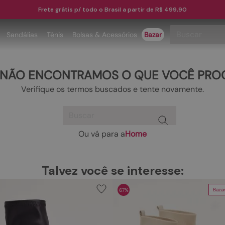
Frete grátis p/ todo o Brasil a partir de R$ 499,90
Buscar
Sandálias
Tênis
Bolsas & Acessórios
Bazar
TERMOS MAIS BUSCADOS
 NÃO ENCONTRAMOS O QUE VOCÊ PRO
1
º
papete
Verifique os termos buscados e tente novamente.
2
º
rasteira
Buscar
3
º
tenis
4
º
bota
Ou vá para a
Home
TERMOS MAIS BUSCADOS
5
º
sandalia
1
º
papete
6
º
tamanco
Talvez você se interesse:
2
º
rasteira
7
º
bolsa
Baza
67%
3
º
tenis
8
º
sapatilha
4
º
bota
9
º
couro