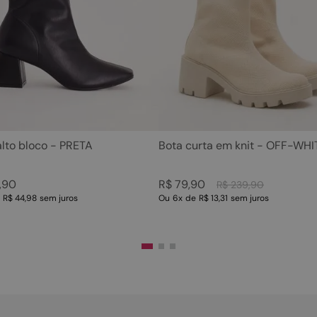
5
º
sandalia
10
º
scarpin
6
º
tamanco
7
º
bolsa
8
º
sapatilha
9
º
couro
10
º
scarpin
alto bloco - PRETA
Bota curta em knit - OFF-WHI
,
90
R$
79
,
90
R$
239
,
90
e
R$ 44,98
sem juros
Ou
6
x
de
R$ 13,31
sem juros