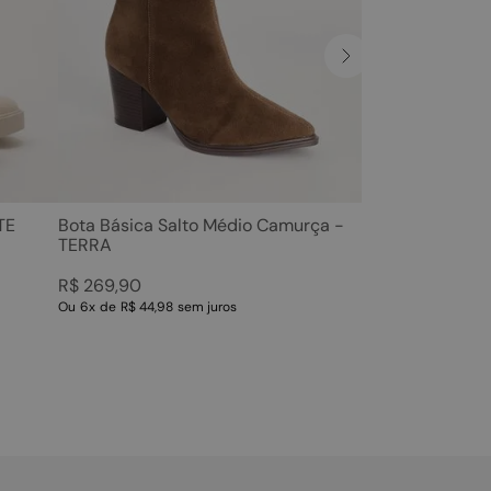
TE
Bota Básica Salto Médio Camurça -
TERRA
R$
269
,
90
Ou
6
x
de
R$ 44,98
sem juros