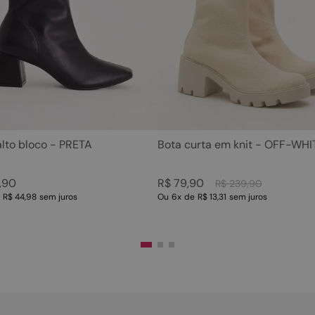
5
º
rasteira
10
º
couro
6
º
tamanco
7
º
bolsa
8
º
sapatilha
9
º
óculos
10
º
couro
alto bloco - PRETA
Bota curta em knit - OFF-WHI
,
90
R$
79
,
90
R$
239
,
90
e
R$ 44,98
sem juros
Ou
6
x
de
R$ 13,31
sem juros