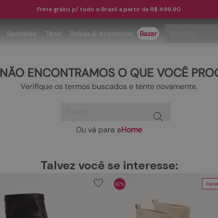
Frete grátis p/ todo o Brasil a partir de R$ 499,90
Buscar
Sandálias
Tênis
Bolsas & Acessórios
Bazar
TERMOS MAIS BUSCADOS
 NÃO ENCONTRAMOS O QUE VOCÊ PRO
1
º
papete
Verifique os termos buscados e tente novamente.
2
º
tenis
Buscar
3
º
bota
4
º
sandalia
Ou vá para a
Home
TERMOS MAIS BUSCADOS
5
º
rasteira
1
º
papete
6
º
tamanco
Talvez você se interesse:
2
º
tenis
7
º
bolsa
Baza
67%
3
º
bota
8
º
sapatilha
4
º
sandalia
9
º
óculos