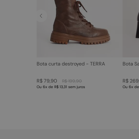
Bota curta destroyed - TERRA
Bota S
R$
79
,
90
R$
269
R$
199
,
90
Ou
6
x
de
R$ 13,31
sem juros
Ou
6
x
d