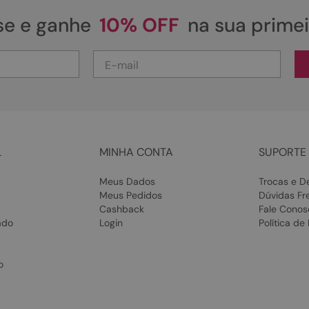
se e ganhe
10% OFF
na sua prime
L
MINHA CONTA
SUPORTE 
Meus Dados
Trocas e D
Meus Pedidos
Dúvidas Fr
Cashback
Fale Conos
ado
Login
Política de
o