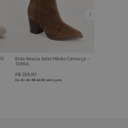
TE
Bota Básica Salto Médio Camurça -
TERRA
R$
269
,
90
Ou
6
x
de
R$ 44,98
sem juros