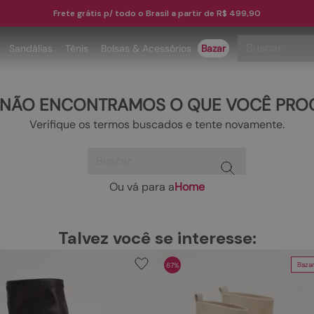
Frete grátis p/ todo o Brasil a partir de R$ 499,90
Buscar
Sandálias
Tênis
Bolsas & Acessórios
Bazar
TERMOS MAIS BUSCADOS
 NÃO ENCONTRAMOS O QUE VOCÊ PRO
1
º
papete
Verifique os termos buscados e tente novamente.
2
º
tenis
Buscar
3
º
bota
4
º
sandalia
Ou vá para a
Home
TERMOS MAIS BUSCADOS
5
º
rasteira
1
º
papete
6
º
tamanco
Talvez você se interesse:
2
º
tenis
7
º
bolsa
Baza
67%
3
º
bota
8
º
sapatilha
4
º
sandalia
9
º
óculos