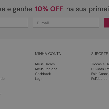
se e ganhe
10% OFF
na sua prime
L
MINHA CONTA
SUPORTE 
Meus Dados
Trocas e D
Meus Pedidos
Dúvidas Fr
Cashback
Fale Conos
ado
Login
Política de
o