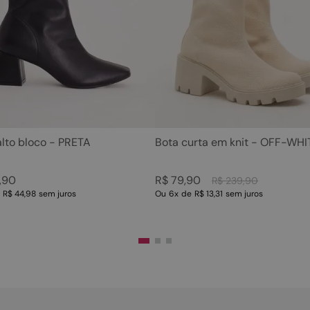
5
º
rasteira
10
º
couro
6
º
tamanco
7
º
bolsa
8
º
sapatilha
9
º
óculos
10
º
couro
alto bloco - PRETA
Bota curta em knit - OFF-WHI
,
90
R$
79
,
90
R$
239
,
90
e
R$ 44,98
sem juros
Ou
6
x
de
R$ 13,31
sem juros