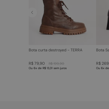
Bota curta destroyed - TERRA
Bota S
R$
79
,
90
R$
269
R$
199
,
90
Ou
6
x
de
R$ 13,31
sem juros
Ou
6
x
d