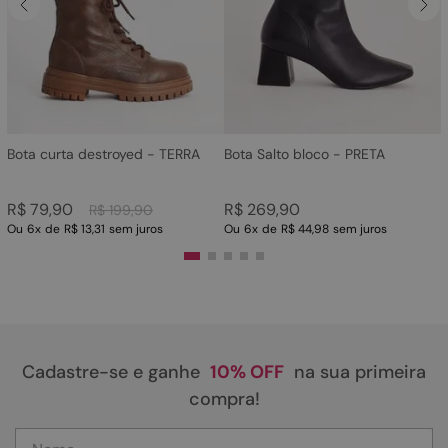
4
º
sandalia
5
º
rasteira
6
º
tamanco
7
º
bolsa
8
º
sapatilha
Bota curta destroyed - TERRA
Bota Salto bloco - PRETA
9
º
óculos
R$
79
,
90
R$
269
,
90
R$
199
,
90
10
º
couro
Ou
6
x
de
R$ 13,31
sem juros
Ou
6
x
de
R$ 44,98
sem juros
Cadastre-se e ganhe
10% OFF
na sua primeira
compra!