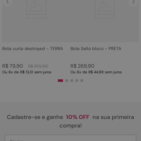
4
º
bota
5
º
sandalia
6
º
tamanco
7
º
bolsa
8
º
sapatilha
Bota curta destroyed - TERRA
Bota Salto bloco - PRETA
9
º
couro
R$
79
,
90
R$
269
,
90
R$
199
,
90
10
º
scarpin
Ou
6
x
de
R$ 13,31
sem juros
Ou
6
x
de
R$ 44,98
sem juros
Cadastre-se e ganhe
10% OFF
na sua primeira
compra!