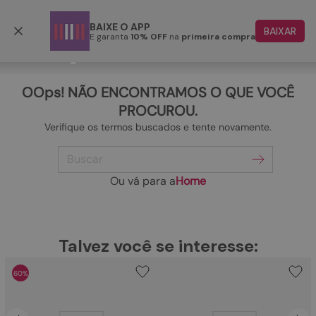
Frete grátis p/ todo o Brasil a partir de R$ 499,90
BAIXE O APP
BAIXAR
E garanta
10% OFF
na
primeira compra
TERMOS MAIS BUSCADOS
1
º
papete
OOps! NÃO ENCONTRAMOS O QUE VOCÊ
2
º
rasteira
PROCUROU.
Verifique os termos buscados e tente novamente.
3
º
tenis
Buscar
4
º
bota
5
º
sandalia
Ou vá para a
Home
6
º
tamanco
7
º
bolsa
TERMOS MAIS BUSCADOS
Talvez você se interesse:
1
º
papete
8
º
sapatilha
60%
2
º
rasteira
9
º
couro
3
º
tenis
10
º
scarpin