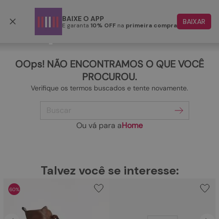
Frete grátis p/ todo o Brasil a partir de R$ 499,90
BAIXE O APP
BAIXAR
E garanta
10% OFF
na
primeira compra
TERMOS MAIS BUSCADOS
1
º
papete
OOps! NÃO ENCONTRAMOS O QUE VOCÊ
2
º
rasteira
PROCUROU.
Verifique os termos buscados e tente novamente.
3
º
tenis
Buscar
4
º
bota
5
º
sandalia
Ou vá para a
Home
6
º
tamanco
7
º
bolsa
TERMOS MAIS BUSCADOS
Talvez você se interesse:
1
º
papete
8
º
sapatilha
60%
2
º
rasteira
9
º
couro
3
º
tenis
10
º
scarpin