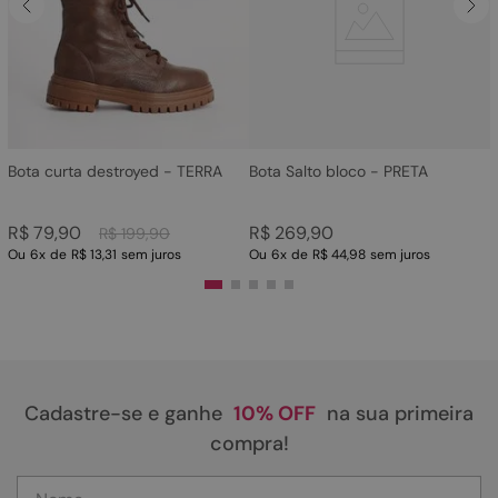
4
º
bota
5
º
sandalia
6
º
tamanco
7
º
bolsa
8
º
sapatilha
Bota curta destroyed - TERRA
Bota Salto bloco - PRETA
9
º
couro
R$
79
,
90
R$
269
,
90
R$
199
,
90
10
º
scarpin
Ou
6
x
de
R$ 13,31
sem juros
Ou
6
x
de
R$ 44,98
sem juros
Cadastre-se e ganhe
10% OFF
na sua primeira
compra!