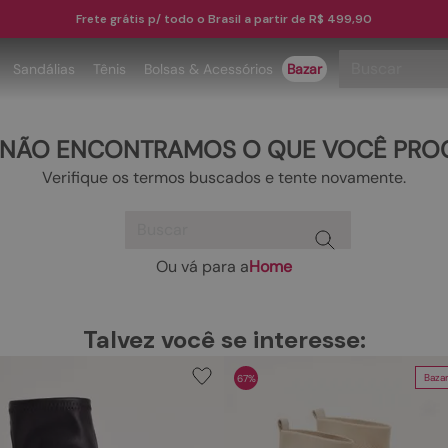
Frete grátis p/ todo o Brasil a partir de R$ 499,90
Buscar
Sandálias
Tênis
Bolsas & Acessórios
Bazar
TERMOS MAIS BUSCADOS
 NÃO ENCONTRAMOS O QUE VOCÊ PRO
1
º
papete
Verifique os termos buscados e tente novamente.
2
º
tenis
Buscar
3
º
bota
4
º
rasteira
Ou vá para a
Home
TERMOS MAIS BUSCADOS
5
º
sandalia
1
º
papete
6
º
tamanco
Talvez você se interesse:
2
º
tenis
7
º
bolsa
Baza
67%
3
º
bota
8
º
sapatilha
4
º
rasteira
9
º
couro