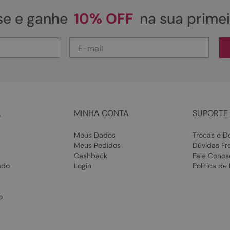
se e ganhe
10% OFF
na sua prime
L
MINHA CONTA
SUPORTE 
Meus Dados
Trocas e D
Meus Pedidos
Dúvidas Fr
Cashback
Fale Conos
ado
Login
Política de
o