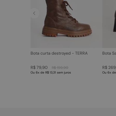
Bota curta destroyed - TERRA
Bota S
R$
79
,
90
R$
269
R$
199
,
90
Ou
6
x
de
R$ 13,31
sem juros
Ou
6
x
d