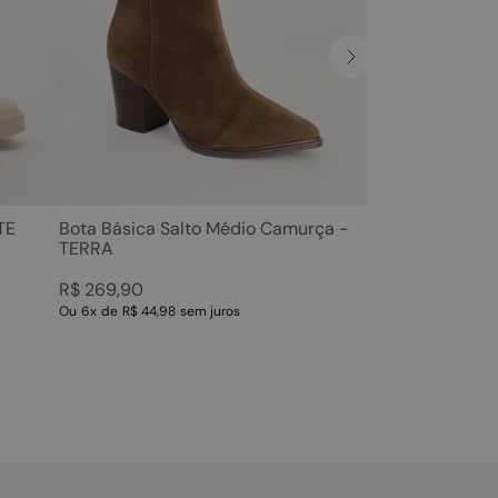
TE
Bota Básica Salto Médio Camurça -
TERRA
R$
269
,
90
Ou
6
x
de
R$ 44,98
sem juros