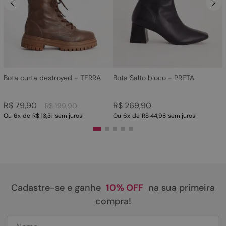
4
º
sandalia
5
º
rasteira
6
º
tamanco
7
º
bolsa
8
º
sapatilha
Bota curta destroyed - TERRA
Bota Salto bloco - PRETA
9
º
óculos
R$
79
,
90
R$
269
,
90
R$
199
,
90
10
º
couro
Ou
6
x
de
R$ 13,31
sem juros
Ou
6
x
de
R$ 44,98
sem juros
Cadastre-se e ganhe
10% OFF
na sua primeira
compra!