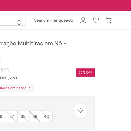
Seja um Franqueado
ração Multitiras em Nó -
6
19
,
90
75
% OFF
sem juros
dades em estoque!
6
37
38
39
40