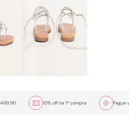
R$499,90
10% off na 1º compra
Pague v