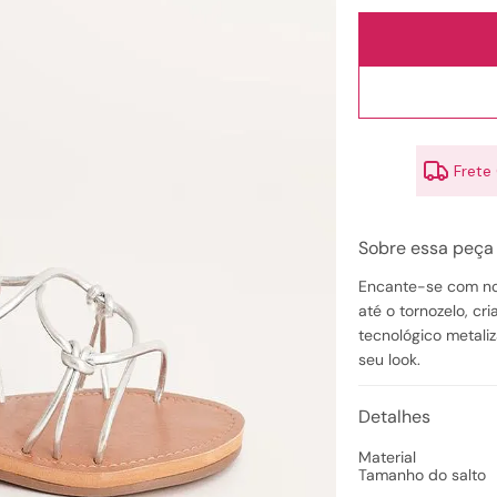
10
º
couro
Frete
Sobre essa peça
Encante-se com nos
até o tornozelo, cr
tecnológico metali
seu look.
Detalhes
Material
Tamanho do salto