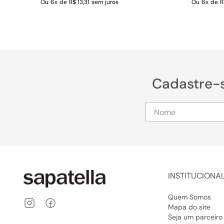
Ou
6
x
de
R$ 13,31
sem juros
Ou
6
x
de
R
Cadastre-
INSTITUCIONA
Quem Somos
Mapa do site
Seja um parceiro