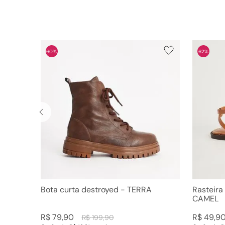
60%
62%
Bota curta destroyed - TERRA
Rasteira
CAMEL
R$
79
,
90
R$
49
,
9
R$
199
,
90