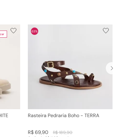
63%
zar
HITE
Rasteira Pedraria Boho - TERRA
R$
69
,
90
R$
189
,
90