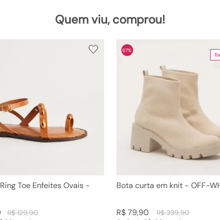
Quem viu, comprou!
67%
Ba
 Ring Toe Enfeites Ovais -
Bota curta em knit - OFF-W
0
R$
79
,
90
R$
129
,
90
R$
239
,
90