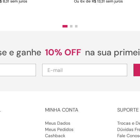
$ 8,31
sem juros
Ou
6
x
de
R$ 13,31
sem juros
se e ganhe
10% OFF
na sua prime
L
MINHA CONTA
SUPORTE 
Meus Dados
Trocas e D
Meus Pedidos
Dúvidas Fr
Cashback
Fale Conos