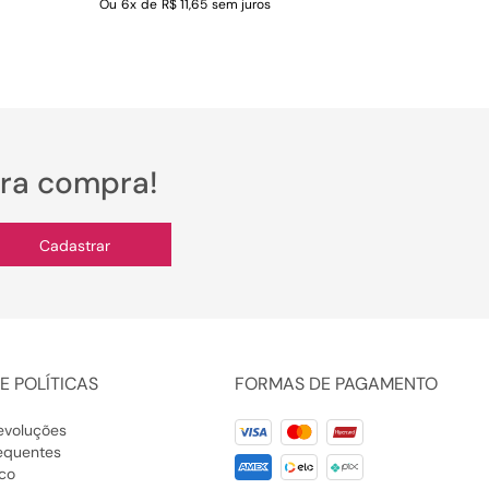
Ou
6
x
de
R$ 11,65
sem juros
ira compra!
Cadastrar
E POLÍTICAS
FORMAS DE PAGAMENTO
evoluções
equentes
co