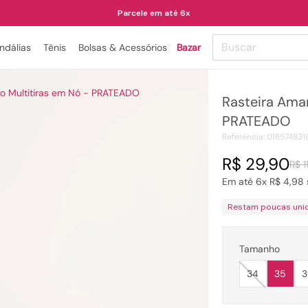
Parcele em até 6x
Buscar
ndálias
Tênis
Bolsas & Acessórios
Bazar
TERMOS MAIS BUSCADOS
o Multitiras em Nó - PRATEADO
Rasteira Amar
1
º
papete
PRATEADO
2
º
tenis
Referência
:
018574831
3
º
bota
R$
29
,
90
R$
1
4
º
sandalia
Em até
6
x
R$
4
,
98
5
º
rasteira
Restam poucas uni
6
º
tamanco
7
º
bolsa
Tamanho
8
º
sapatilha
34
35
3
9
º
óculos