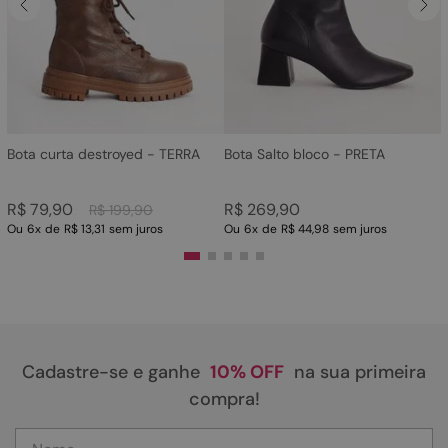
4
º
rasteira
5
º
sandalia
6
º
tamanco
7
º
bolsa
8
º
sapatilha
Bota curta destroyed - TERRA
Bota Salto bloco - PRETA
9
º
couro
R$
79
,
90
R$
269
,
90
R$
199
,
90
10
º
scarpin
Ou
6
x
de
R$ 13,31
sem juros
Ou
6
x
de
R$ 44,98
sem juros
Cadastre-se e ganhe
10% OFF
na sua primeira
compra!